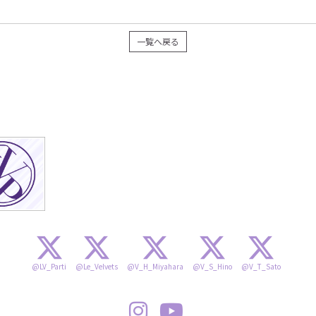
一覧へ戻る
@LV_Parti
@Le_Velvets
@V_H_Miyahara
@V_S_Hino
@V_T_Sato