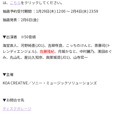
は、
こちら
をクリックしてください。
抽選予約受付期間 ：1月29日(木) 12:00 ～ 2月4日(水) 23:59
抽選発表：2月6日(金)
▼出演者 ※50音順
海宝直人、河野純喜(JO1)、吉柳咲良、こっちのけんと、斎藤司(ト
レンディエンジェル)、
佐藤隆紀
、月城かなと、中村麗乃、濱田めぐ
み、丸山礼、屋比久知奈、與那城奨(JO1)、山寺宏一
▼主催
KOA CREATIVE／ソニー・ミュージックソリューションズ
▼お問合せ先
ディスクガレージ