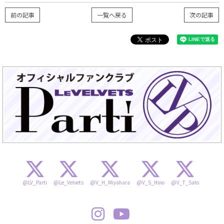
前の記事
一覧へ戻る
次の記事
@LV_Parti
@Le_Velvets
@V_H_Miyahara
@V_S_Hino
@V_T_Sato