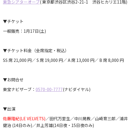
東急シアターオーブ
( 東京都渋谷区渋谷2-21-1 渋谷ヒカリエ11階)
▼チケット
一般販売：1月17日(土)
▼チケット料金（全席指定・税込）
SS 席 21,000 円／ S 席 19,000 円／ A 席 13,000 円／ B 席 8,000 円
▼お問合せ
東宝ナビザーブ：
0570-00-7777
(ナビダイヤル)
▼出演
佐藤隆紀(LE VELVETS)
／田代万里生／中川晃教／山崎育三郎／浦井
健治 (14日のみ)／井上芳雄(14日夜・15日夜のみ)