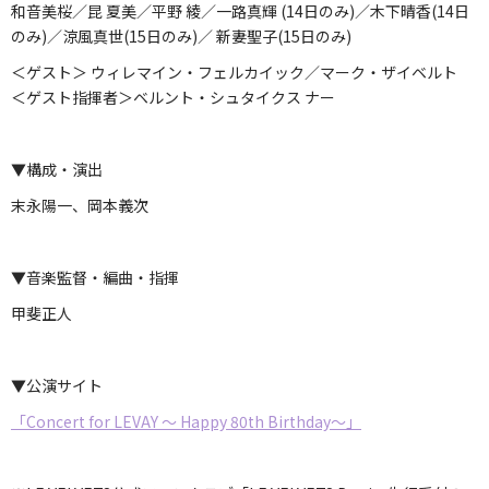
和音美桜／昆 夏美／平野 綾／一路真輝 (14日のみ)／木下晴香(14日
のみ)／涼風真世(15日のみ)／ 新妻聖子(15日のみ)
＜ゲスト＞ ウィレマイン・フェルカイック／マーク・ザイベルト
＜ゲスト指揮者＞ベルント・シュタイクス ナー
▼構成・演出
末永陽一、岡本義次
▼音楽監督・編曲・指揮
甲斐正人
▼公演サイト
「Concert for LEVAY ～ Happy 80th Birthday～」